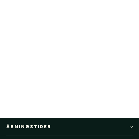
Scholl Julien Mørkeblå Ruskind
Sandaler
SCHOLL
1.099,00 kr
ÅBNINGSTIDER