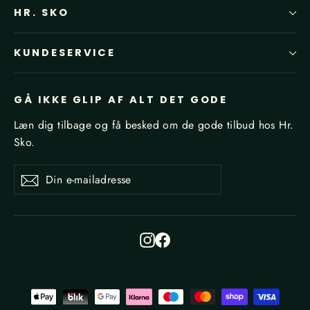
HR. SKO
KUNDESERVICE
GÅ IKKE GLIP AF ALT DET GODE
Læn dig tilbage og få besked om de gode tilbud hos Hr.
Sko.
Din
Tilmeld
Tilmeld
e-
mailadresse
Instagram
Facebook