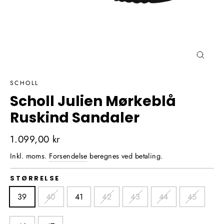
Luk
(Esc)
SCHOLL
Scholl Julien Mørkeblå
Ruskind Sandaler
Normalpris
1.099,00 kr
Inkl. moms.
Forsendelse
beregnes ved betaling.
STØRRELSE
39
40
41
42
43
44
45