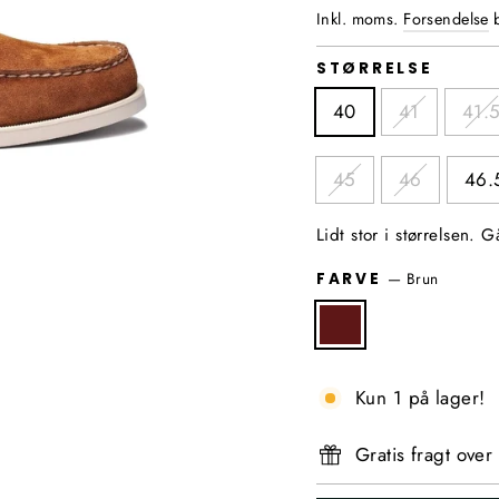
Inkl. moms.
Forsendelse
b
STØRRELSE
40
41
41.
45
46
46.
Lidt stor i størrelsen. 
—
Brun
FARVE
Kun 1 på lager!
Gratis fragt over