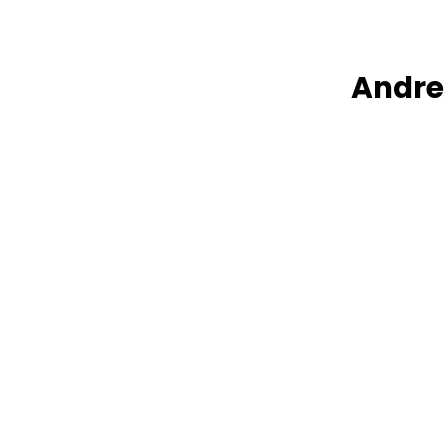
Andre 
Sebago Portland Flesh Out