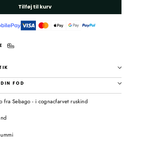
Tilføj til kurv
DE
TIK
 DIN FOD
ko fra Sebago - i cognacfarvet ruskind
ind
 gummi