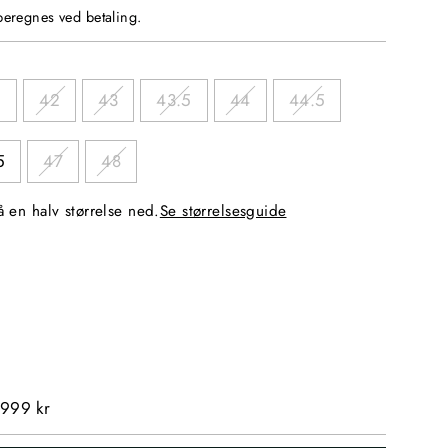
eregnes ved betaling.
5
42
43
43.5
44
44.5
5
47
48
Gå en halv størrelse ned.
Se størrelsesguide
 999 kr