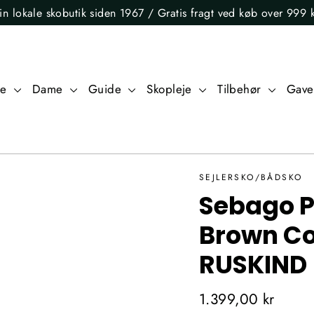
in lokale skobutik siden 1967 / Gratis fragt ved køb over 999 k
re
Dame
Guide
Skopleje
Tilbehør
Gave
SEJLERSKO/BÅDSKO
Sebago P
Brown Co
RUSKIND
Normalpris
1.399,00 kr