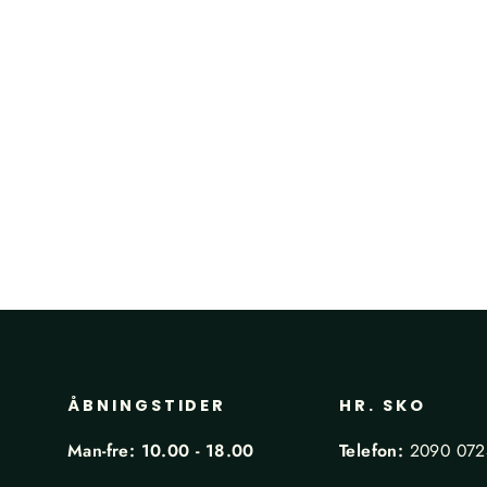
Brown Cognac Suede -
RUSKIND
SEBAGO
1.399,00 kr
ÅBNINGSTIDER
HR. SKO
Man-fre: 10.00 - 18.00
Telefon:
2090 07