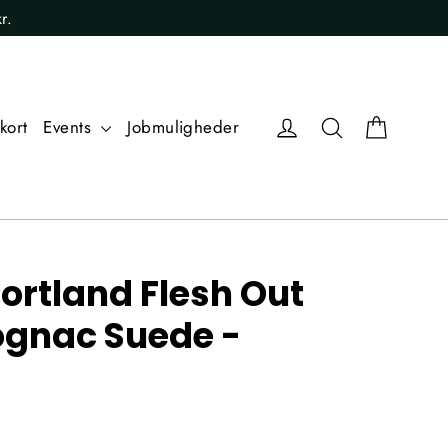
r.
Kurv
Log ind
Søg
kort
Events
Jobmuligheder
ortland Flesh Out
gnac Suede -