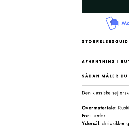
STØRRELSESGUI
AFHENTNING I BU
SÅDAN MÅLER DU
Den klassiske sejlers
Overmateriale:
Rusk
For:
læder
Ydersål
: skridsikker