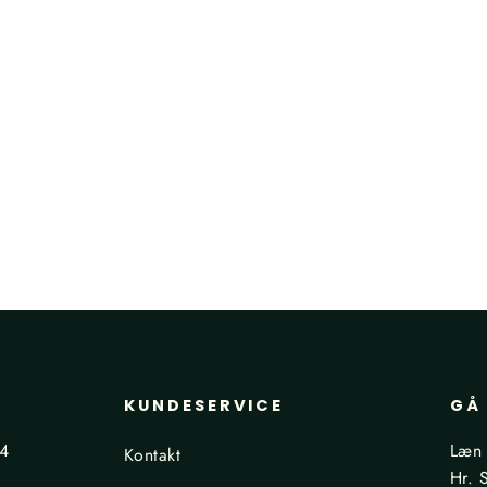
KUNDESERVICE
GÅ 
24
Læn 
Kontakt
Hr. 