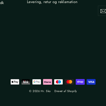
Levering, retur og reklamation
.dk
Din
Tilme
e-
maila
,
© 2026 Hr. Sko
Drevet af Shopify