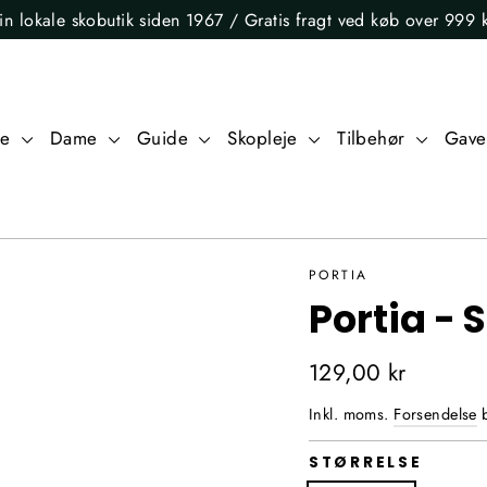
in lokale skobutik siden 1967 / Gratis fragt ved køb over 999 k
re
Dame
Guide
Skopleje
Tilbehør
Gave
PORTIA
Portia -
Normalpris
129,00 kr
Inkl. moms.
Forsendelse
b
STØRRELSE