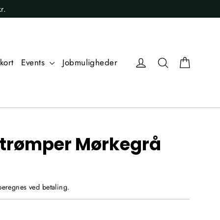
r.
Kurv
Log ind
Søg
kort
Events
Jobmuligheder
 Strømper Mørkegrå
eregnes ved betaling.