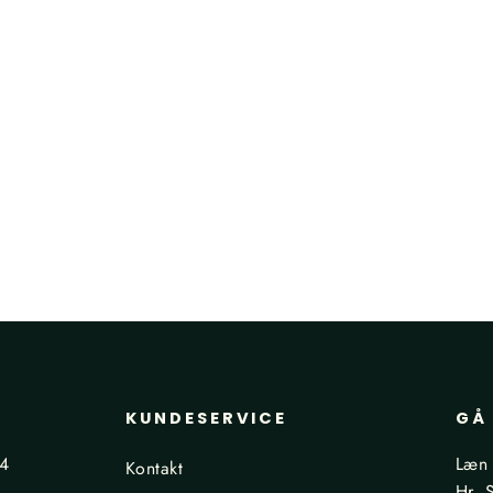
KUNDESERVICE
GÅ 
24
Læn 
Kontakt
Hr. 