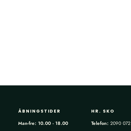
Portia - Strømper Mørkegrå
PORTIA
129,00 kr
ÅBNINGSTIDER
HR. SKO
Man-fre: 10.00 - 18.00
Telefon:
2090 07