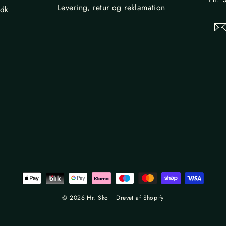
Levering, retur og reklamation
.dk
Din
Tilme
e-
maila
,
© 2026 Hr. Sko
Drevet af Shopify