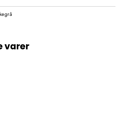
rkegrå
e varer