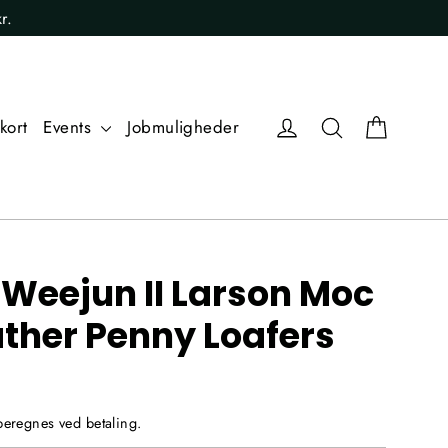
r.
Kurv
Log ind
Søg
kort
Events
Jobmuligheder
 Weejun II Larson Moc
ather Penny Loafers
eregnes ved betaling.