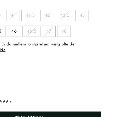
5
41
41.5
42
42.5
43
5
46
46.5
47
48
 Er du mellem to størrelser, vælg ofte den
ide
 999 kr