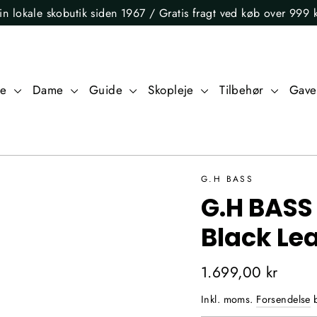
in lokale skobutik siden 1967 / Gratis fragt ved køb over 999 k
re
Dame
Guide
Skopleje
Tilbehør
Gave
G.H BASS
G.H BASS
Black Le
Normalpris
1.699,00 kr
Inkl. moms.
Forsendelse
b