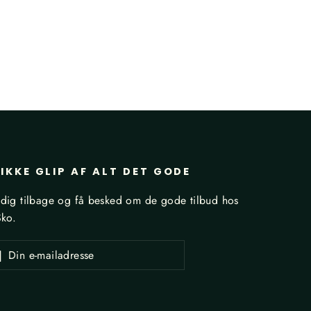
IKKE GLIP AF ALT DET GODE
dig tilbage og få besked om de gode tilbud hos
Sko.
ld
Tilmeld
dresse