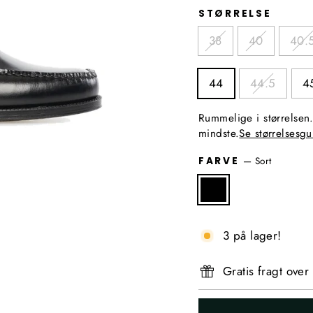
STØRRELSE
38
40
40.
44
44.5
4
Rummelige i størrelsen.
mindste.
Se størrelsesgu
—
Sort
FARVE
3 på lager!
Gratis fragt over