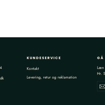
KUNDESERVICE
GÅ 
24
Læn 
Kontakt
Hr. 
Levering, retur og reklamation
.dk
Din
Tilme
e-
maila