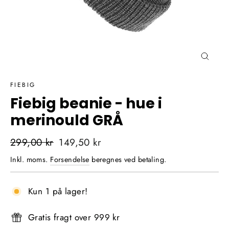
Luk
(Esc)
FIEBIG
Fiebig beanie - hue i
merinould GRÅ
Normalpris
Udsalgspris
299,00 kr
149,50 kr
Inkl. moms.
Forsendelse
beregnes ved betaling.
Kun 1 på lager!
Gratis fragt over 999 kr