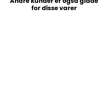
Andre kunder er også glade
for disse varer
Clarks Torhill Lo Navy Suede
CLARKS
1.099,00 kr