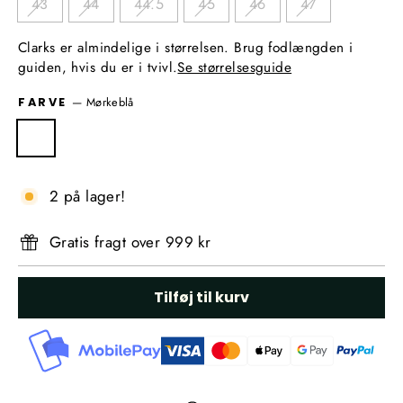
43
44
44.5
45
46
47
Clarks er almindelige i størrelsen. Brug fodlængden i
guiden, hvis du er i tvivl.
Se størrelsesguide
—
Mørkeblå
FARVE
2 på lager!
Gratis fragt over 999 kr
Tilføj til kurv