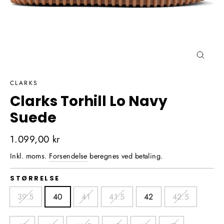
Luk
(Esc)
CLARKS
Clarks Torhill Lo Navy
Suede
Normalpris
1.099,00 kr
Inkl. moms.
Forsendelse
beregnes ved betaling.
STØRRELSE
39.5
40
41
41.5
42
42.5