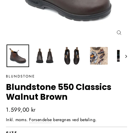
Luk
(Esc)
BLUNDSTONE
Blundstone 550 Classics
Walnut Brown
Normalpris
1.599,00 kr
Inkl. moms.
Forsendelse
beregnes ved betaling.
SIZE