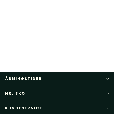
Blundstone 550 Classics Walnut
Brown
BLUNDSTONE
1.599,00 kr
ÅBNINGSTIDER
HR. SKO
KUNDESERVICE