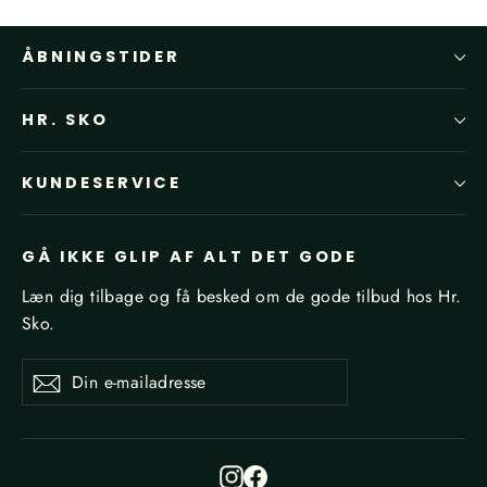
ÅBNINGSTIDER
HR. SKO
KUNDESERVICE
GÅ IKKE GLIP AF ALT DET GODE
Læn dig tilbage og få besked om de gode tilbud hos Hr.
Sko.
Din
Tilmeld
Tilmeld
e-
mailadresse
Instagram
Facebook