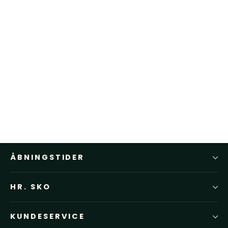
Blundstone 550 Classics Walnut
Brown
BLUNDSTONE
1.599,00 kr
ÅBNINGSTIDER
HR. SKO
KUNDESERVICE