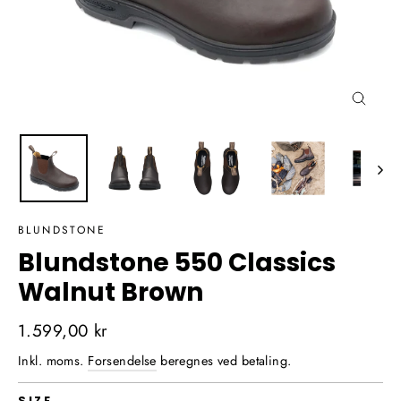
Luk
(Esc)
BLUNDSTONE
Blundstone 550 Classics
Walnut Brown
Normalpris
1.599,00 kr
Inkl. moms.
Forsendelse
beregnes ved betaling.
SIZE