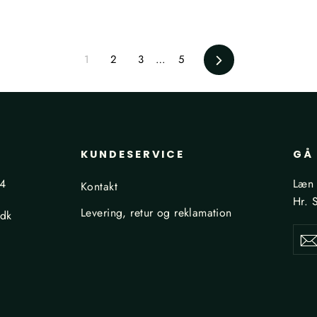
Næste
1
2
3
…
5
KUNDESERVICE
GÅ 
24
Læn 
Kontakt
Hr. 
Levering, retur og reklamation
.dk
Din
Tilme
e-
maila
,