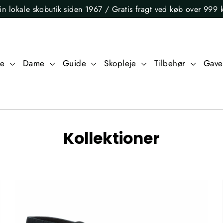
in lokale skobutik siden 1967 / Gratis fragt ved køb over 999 k
re
Dame
Guide
Skopleje
Tilbehør
Gave
Kollektioner