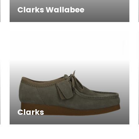
Clarks Wallabee
Clarks