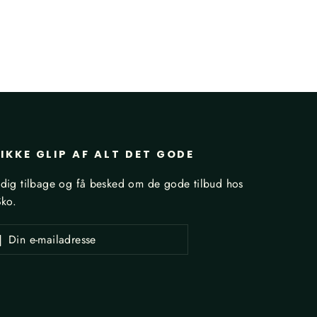
IKKE GLIP AF ALT DET GODE
dig tilbage og få besked om de gode tilbud hos
Sko.
ld
Tilmeld
dresse