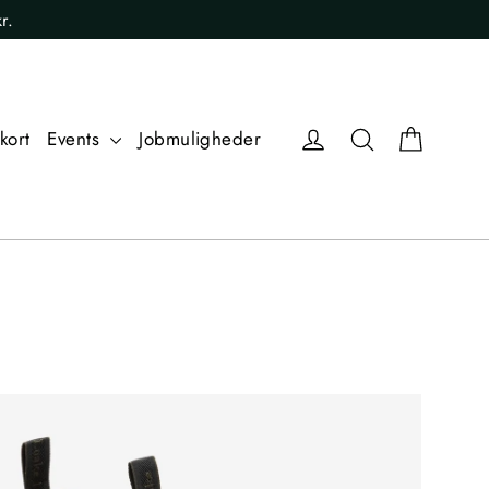
r.
Kurv
Log ind
Søg
kort
Events
Jobmuligheder