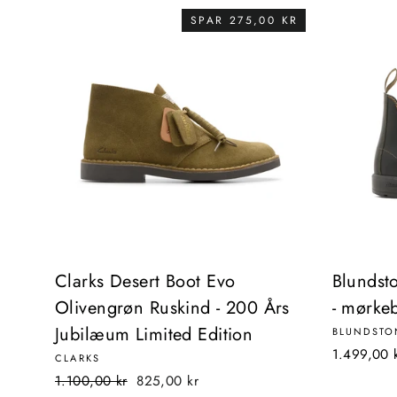
SPAR 275,00 KR
Clarks Desert Boot Evo
Blundst
Olivengrøn Ruskind - 200 Års
- mørke
Jubilæum Limited Edition
BLUNDSTO
1.499,00 
CLARKS
Normalpris
Udsalgspris
1.100,00 kr
825,00 kr