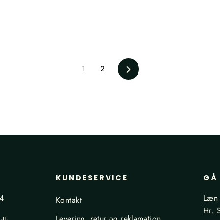
Næste
1
2
KUNDESERVICE
GÅ 
24
Læn 
Kontakt
Hr. 
Levering, retur og reklamation