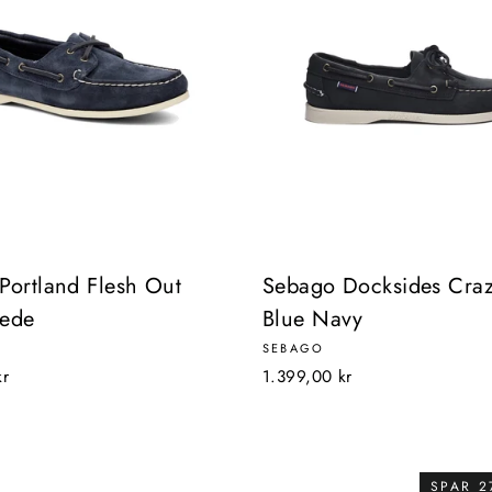
Portland Flesh Out
Sebago Docksides Cra
uede
Blue Navy
SEBAGO
kr
1.399,00 kr
SPAR 2