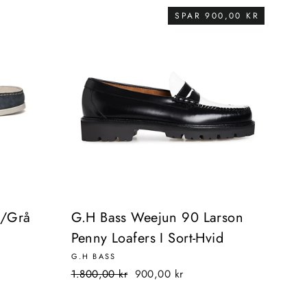
SPAR 900,00 KR
å/Grå
G.H Bass Weejun 90 Larson
Penny Loafers I Sort-Hvid
G.H BASS
Normalpris
Udsalgspris
1.800,00 kr
900,00 kr