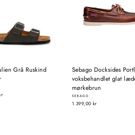
ulien Grå Ruskind
Sebago Docksides Port
r
voksbehandlet glat læde
mørkebrun
kr
SEBAGO
1.399,00 kr