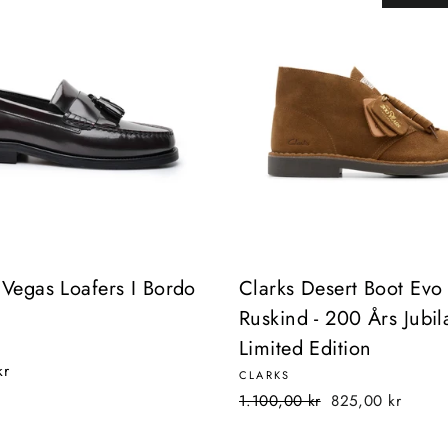
 Vegas Loafers I Bordo
Clarks Desert Boot Evo
Ruskind - 200 Års Jub
Limited Edition
kr
CLARKS
Normalpris
Udsalgspris
1.100,00 kr
825,00 kr