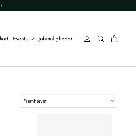
r.
Kurv
Log ind
Søg
kort
Events
Jobmuligheder