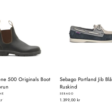
one 500 Originals Boot
Sebago Portland Jib Bl
brun
Ruskind
NE
SEBAGO
kr
1.399,00 kr