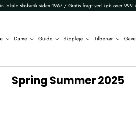
in lokale skobutik siden 1967 / Gratis fragt ved køb over 999 k
re
Dame
Guide
Skopleje
Tilbehør
Gave
Spring Summer 2025
SORTER
EFTER