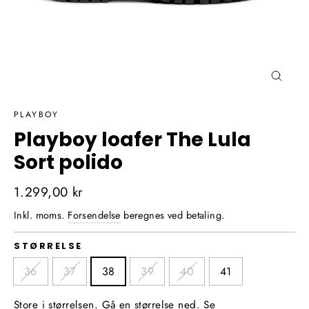
Luk
(Esc)
PLAYBOY
Playboy loafer The Lula
Sort polido
Normalpris
1.299,00 kr
Inkl. moms.
Forsendelse
beregnes ved betaling.
STØRRELSE
36
37
38
39
40
41
Store i størrelsen. Gå en størrelse ned. Se