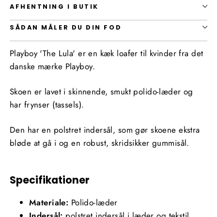
AFHENTNING I BUTIK
SÅDAN MÅLER DU DIN FOD
Playboy 'The Lula' er en kæk loafer til kvinder fra det
danske mærke Playboy.
Skoen er lavet i skinnende, smukt polido-læder og
har frynser (tassels).
Den har en polstret indersål, som gør skoene ekstra
bløde at gå i og en robust, skridsikker gummisål.
Specifikationer
Materiale:
Polido-læder
Indersål:
polstret indersål i læder og tekstil