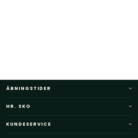
Playboy loafer The Lula Sort polido
PLAYBOY
1.299,00 kr
ÅBNINGSTIDER
HR. SKO
KUNDESERVICE